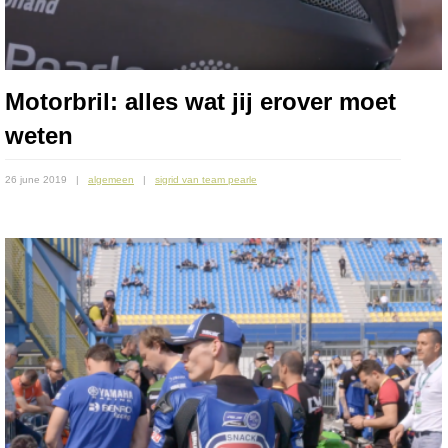
Motorbril: alles wat jij erover moet
weten
26 june 2019
algemeen
sigrid van team pearle